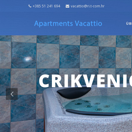
Previous
+385 51 241 694
vacattio@ri.t-com.hr
ÜB
FIT
S