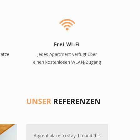
Frei Wi-Fi
lätze
Jedes Apartment verfügt über
einen kostenlosen WLAN-Zugang
UNSER
REFERENZEN
Next
Previous
Next
Tolle Ferienwohnung mit schöner