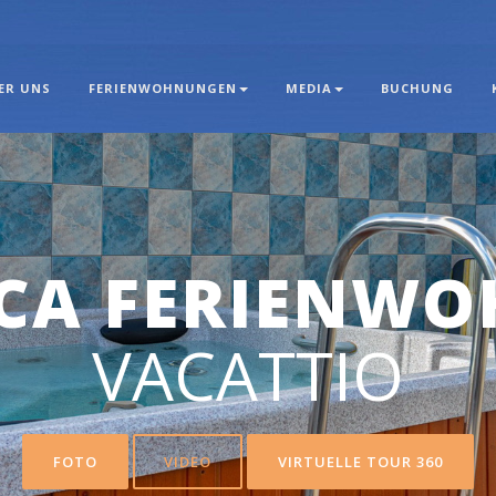
ER UNS
FERIENWOHNUNGEN
MEDIA
BUCHUNG
NESSEINRICH
AUNA UND JACUZ
FOTO
VIDEO