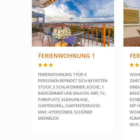
FERIENWOHNUNG 1
FE
FERIENWOHNUNG 1 FÜR 4
WOHN
PERSONEN BEFINDET SICH IM ERSTEN
ZWEI
STOCK. 2 SCHLAFZIMMER, KÜCHE, 1
EINE
BADEZIMMER UND BALKON. WIFI, TV,
BADE
PARKPLATZ, KLIMAANLAGE,
ESSB
GARTENGRILL, GARTENTERRASSE.
MIT H
MAX: 4 PERSONEN. SCHÖNER
WOHN
MEERBLICK.
KLIM
WI-FI.