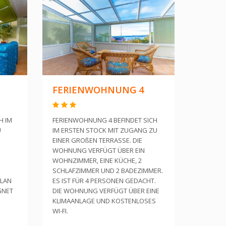
FERIENWOHNUNG 4
H IM
FERIENWOHNUNG 4 BEFINDET SICH
U
IM ERSTEN STOCK MIT ZUGANG ZU
EINER GROßEN TERRASSE. DIE
WOHNUNG VERFÜGT ÜBER EIN
WOHNZIMMER, EINE KÜCHE, 2
SCHLAFZIMMER UND 2 BADEZIMMER.
WLAN
ES IST FÜR 4 PERSONEN GEDACHT.
GNET
DIE WOHNUNG VERFÜGT ÜBER EINE
KLIMAANLAGE UND KOSTENLOSES
WI-FI.