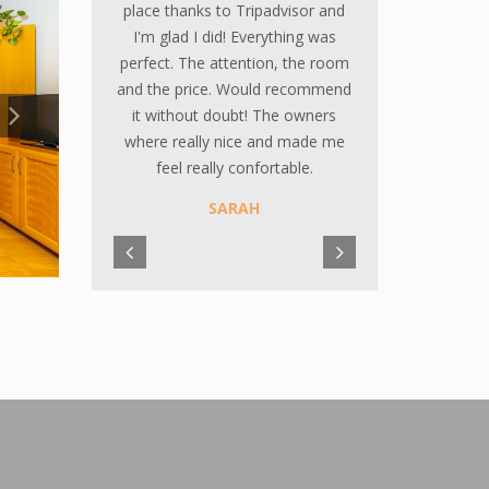
schattiger Terrasse. Mit dem Auto
und dem Rad ist man sehr schnell
am Strand, der Stadt oder beim
Supermarkt. Die Besitzer sind
sehr freundlich. Wir empfehlen
diese Wohnung gerne weiter und
denken bei unserem nächsten
Urlaub an diese Unterkunft.
INGRID