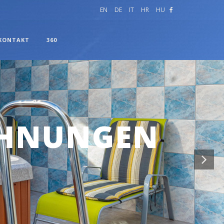
EN
DE
IT
HR
HU
KONTAKT
360
TUNG
ZI