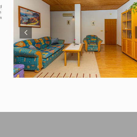
d
n
m
Vacattio