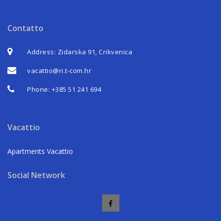
Contatto
Address: Zidarska 91, Crikvenica
vacattio@ri.t-com.hr
Phone:
+385 51 241 694
Vacattio
Apartments Vacattio
Social Network