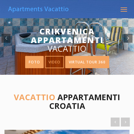
Precedente
Togg
navig
CRIKVENICA
APPARTAMENTI
VACATTIO
FOTO
VIDEO
VIRTUAL TOUR 360
VACATTIO
APPARTAMENTI
CROATIA