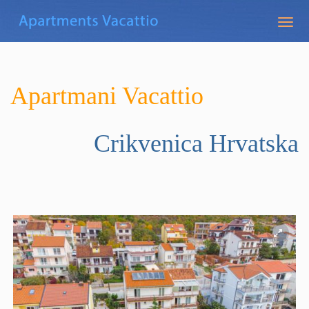
Togg
navig
Apartmani Vacattio
Crikvenica
Hrvatska