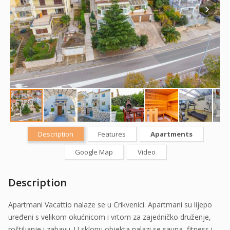
Description
Features
Apartments
Google Map
Video
Description
Apartmani Vacattio nalaze se u Crikvenici. Apartmani su lijepo
uređeni s velikom okućnicom i vrtom za zajedničko druženje,
roštiljanje i zabavu. U sklopu objekta nalazi se sauna, fitness i